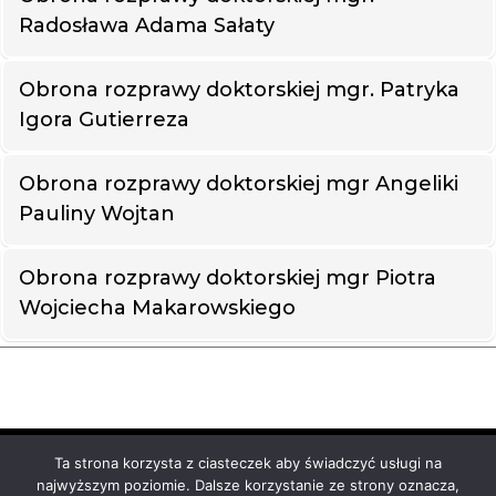
Radosława Adama Sałaty
Obrona rozprawy doktorskiej mgr. Patryka
Igora Gutierreza
Obrona rozprawy doktorskiej mgr Angeliki
Pauliny Wojtan
Obrona rozprawy doktorskiej mgr Piotra
Wojciecha Makarowskiego
Ta strona korzysta z ciasteczek aby świadczyć usługi na
Uniwersytet VIZJA
najwyższym poziomie. Dalsze korzystanie ze strony oznacza,
ul. Okopowa 59, 01-043 Warszawa