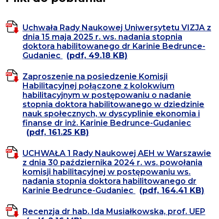
Uchwała Rady Naukowej Uniwersytetu VIZJA z
dnia 15 maja 2025 r. ws. nadania stopnia
doktora habilitowanego dr Karinie Bedrunce-
Gudaniec
(pdf, 49.18 KB)
Zaproszenie na posiedzenie Komisji
Habilitacyjnej połączone z kolokwium
habilitacyjnym w postępowaniu o nadanie
stopnia doktora habilitowanego w dziedzinie
nauk społecznych, w dyscyplinie ekonomia i
finanse dr inż. Karinie Bedrunce-Gudaniec
(pdf, 161.25 KB)
UCHWAŁA 1 Rady Naukowej AEH w Warszawie
z dnia 30 października 2024 r. ws. powołania
komisji habilitacyjnej w postępowaniu ws.
nadania stopnia doktora habilitowanego dr
Karinie Bedrunce-Gudaniec
(pdf, 164.41 KB)
Recenzja dr hab. Ida Musiałkowska, prof. UEP