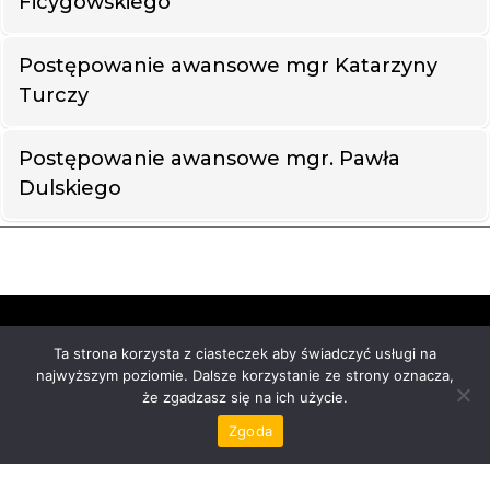
Ficygowskiego
Postępowanie awansowe mgr Katarzyny
Turczy
Postępowanie awansowe mgr. Pawła
Dulskiego
Uniwersytet VIZJA
Ta strona korzysta z ciasteczek aby świadczyć usługi na
ul. Okopowa 59, 01-043 Warszawa
najwyższym poziomie. Dalsze korzystanie ze strony oznacza,
NIP
525-22-08-719
że zgadzasz się na ich użycie.
REGON
017280390
Zgoda
Mapa serwisu
Deklaracja dostępności